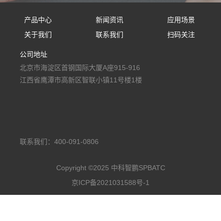
产品中心
新闻资讯
应用场景
关于我们
联系我们
扫码关注
固定式防御设备
公司新闻
应用场景
公司地址
公司简介
联系我们
手持式防御设备
行业资讯
北京市海淀区首钢国际大厦A座915-916
人才招聘
便携式防御设备
媒体报道
江西省鹰潭市高新区智联小镇11号楼1楼
车载式防御设备
多级防御反无阵地
低空空域监管平台
联系我们：400-091-0806
Copyright ©2025 中科智鹏SPBATC
京ICP备2021031588号-1