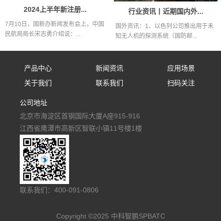
2024上半年新注册...
行业资讯丨近期国内外...
7月10日，国新办新闻发布会上，中国
国外资讯：1、以色列公司推出用于未
民航局局长宋志勇介绍说：...
知无人机的探测系统（国防邮...
产品中心
新闻资讯
应用场景
关于我们
联系我们
扫码关注
固定式防御设备
公司新闻
应用场景
公司地址
公司简介
联系我们
手持式防御设备
行业资讯
北京市海淀区首钢国际大厦A座915-916
人才招聘
便携式防御设备
媒体报道
江西省鹰潭市高新区智联小镇11号楼1楼
车载式防御设备
多级防御反无阵地
低空空域监管平台
联系我们：400-091-0806
Copyright ©2025 中科智鹏SPBATC