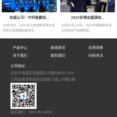
权威认可！中科智鹏核...
2024安博会圆满收...
10月29日，2024无人机创新应用大会
10月22日-25日，2024中国国际社会
在浙江德清国际展览中...
公共安全产品博览会...
产品中心
新闻资讯
应用场景
关于我们
联系我们
扫码关注
固定式防御设备
公司新闻
应用场景
公司地址
公司简介
联系我们
手持式防御设备
行业资讯
北京市海淀区首钢国际大厦A座915-916
人才招聘
便携式防御设备
媒体报道
江西省鹰潭市高新区智联小镇11号楼1楼
车载式防御设备
多级防御反无阵地
低空空域监管平台
联系我们：400-091-0806