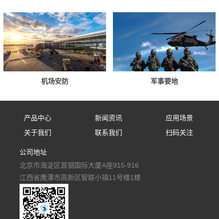
机场安防
军事要地
产品中心
新闻资讯
应用场景
关于我们
联系我们
扫码关注
固定式防御设备
公司新闻
应用场景
公司地址
公司简介
联系我们
手持式防御设备
行业资讯
北京市海淀区首钢国际大厦A座915-916
人才招聘
便携式防御设备
媒体报道
江西省鹰潭市高新区智联小镇11号楼1楼
车载式防御设备
多级防御反无阵地