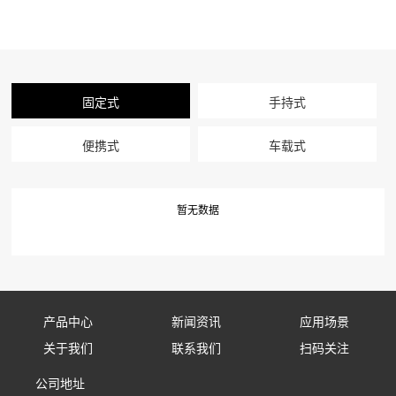
固定式
手持式
便携式
车载式
暂无数据
产品中心
新闻资讯
应用场景
关于我们
联系我们
扫码关注
固定式防御设备
公司新闻
应用场景
公司地址
公司简介
联系我们
手持式防御设备
行业资讯