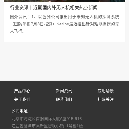
行业资讯丨近期国内外无人机相关热点新闻
国外资讯：1、以色列公司推出用于未知无人机的探测系统
（国防邮报7月3日报道）Netline最近推出针对难以捉摸的无
人飞行...
产品中心
新闻资讯
应用场景
关于我们
联系我们
扫码关注
固定式防御设备
公司新闻
应用场景
公司地址
公司简介
联系我们
手持式防御设备
行业资讯
北京市海淀区首钢国际大厦A座915-916
人才招聘
便携式防御设备
媒体报道
江西省鹰潭市高新区智联小镇11号楼1楼