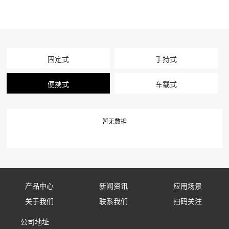
固定式
手持式
便携式
车载式
暂无数据
产品中心
新闻资讯
应用场景
关于我们
联系我们
扫码关注
固定式防御设备
公司新闻
应用场景
公司地址
公司简介
联系我们
手持式防御设备
行业资讯