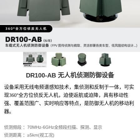
DR100-AB 无人机侦测防御设备
设备采用无线电频谱感知技术，集侦测和反制于一体，可
实
现
360°全方位侦反
无人机，
迫使返航
或迫降，具有移动性
强、覆盖范围广、实时响应等
特点
，
是
防御无人机
的
移动利
器。
侦测频段 ：70MHz-6GHz全频段扫描、探测、显示
侦测距离 ：≥5km(视工况)