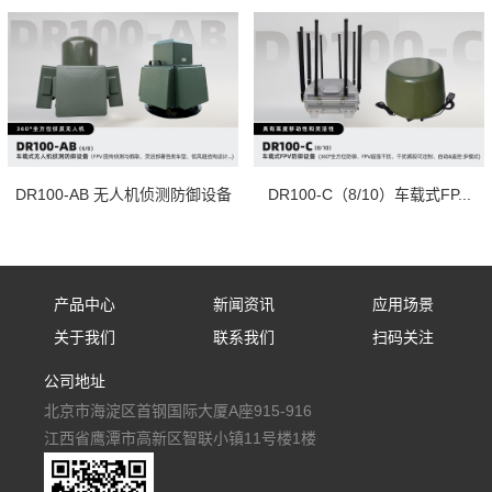
DR100-AB 无人机侦测防御设备
DR100-C（8/10）车载式FP...
产品中心
新闻资讯
应用场景
关于我们
联系我们
扫码关注
固定式防御设备
公司新闻
应用场景
公司地址
公司简介
联系我们
手持式防御设备
行业资讯
北京市海淀区首钢国际大厦A座915-916
人才招聘
便携式防御设备
媒体报道
江西省鹰潭市高新区智联小镇11号楼1楼
车载式防御设备