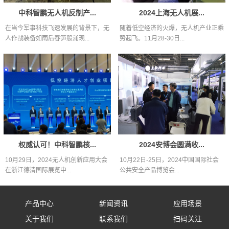
中科智鹏无人机反制产...
2024上海无人机展...
在当今军事科技飞速发展的背景下，无
随着低空经济的火爆，无人机产业正乘
人作战装备如雨后春笋般涌现...
势起飞。11月28-30日...
权威认可！中科智鹏核...
2024安博会圆满收...
10月29日，2024无人机创新应用大会
10月22日-25日，2024中国国际社会
在浙江德清国际展览中...
公共安全产品博览会...
产品中心
新闻资讯
应用场景
关于我们
联系我们
扫码关注
固定式防御设备
公司新闻
应用场景