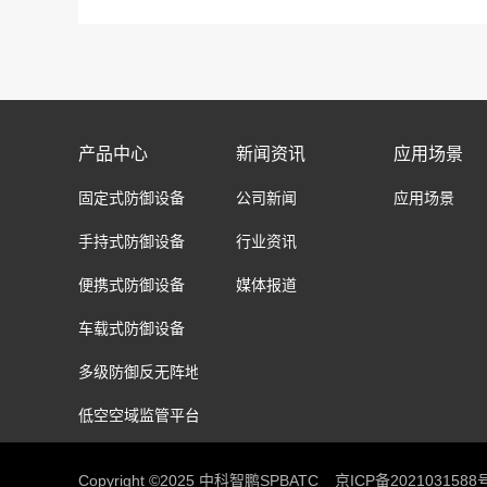
产品中心
新闻资讯
应用场景
固定式防御设备
公司新闻
应用场景
手持式防御设备
行业资讯
便携式防御设备
媒体报道
车载式防御设备
多级防御反无阵地
低空空域监管平台
Copyright ©2025 中科智鹏SPBATC
京ICP备2021031588