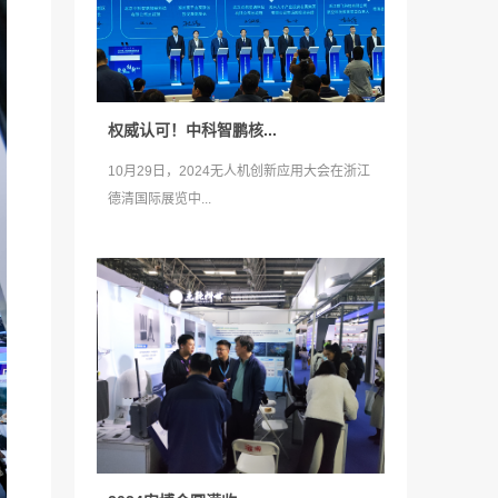
权威认可！中科智鹏核...
10月29日，2024无人机创新应用大会在浙江
德清国际展览中...