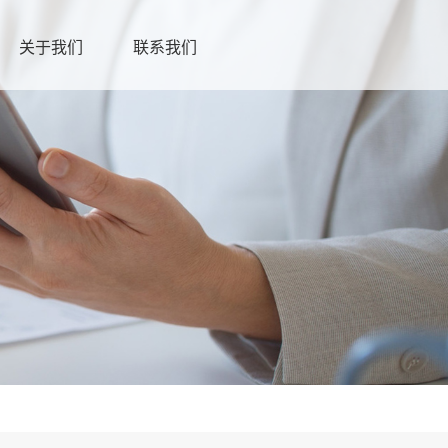
关于我们
联系我们