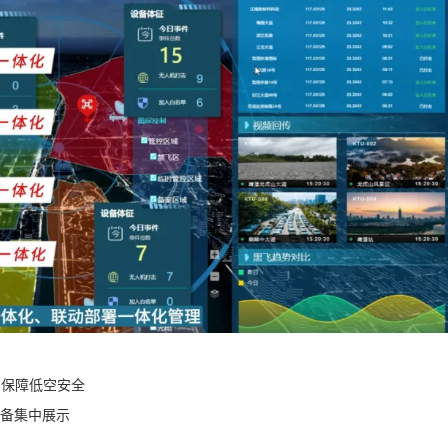
力保障低空安全
备集中展示