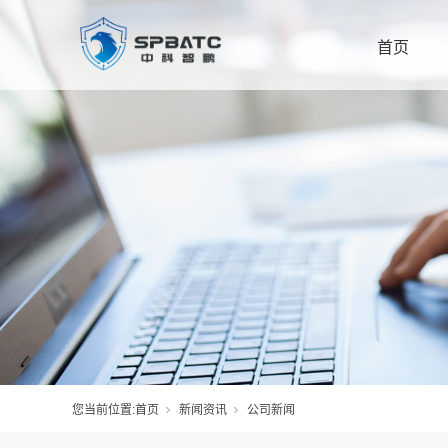
首页
您当前位置:
首页
新闻资讯
公司新闻