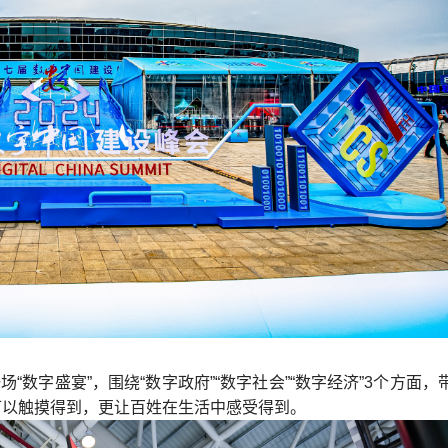
“数字盛宴”，围绕“数字政府”“数字社会”“数字经济”3个方面，
可以触摸得到，更让百姓在生活中感受得到。