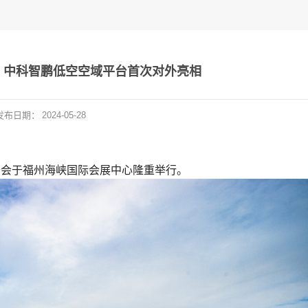
丨中科智鹏低空空域平台首次对外亮相
发布日期：
2024-05-28
设峰会于福州海峡国际会展中心隆重举行。