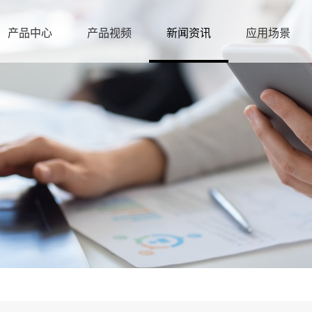
产品中心
产品视频
新闻资讯
应用场景