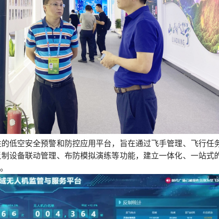
性的低空安全预警和防控应用平台，旨在通过飞手管理、飞行任
反制设备联动管理、布防模拟演练等功能，建立一体化、一站式
。