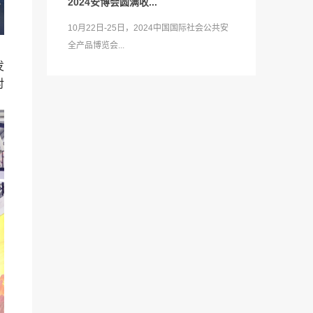
2024安博会圆满收...
10月22日-25日，2024中国国际社会公共安
全产品博览会...
发
对