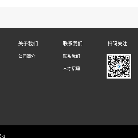
关于我们
联系我们
扫码关注
公司简介
联系我们
人才招聘
号-1