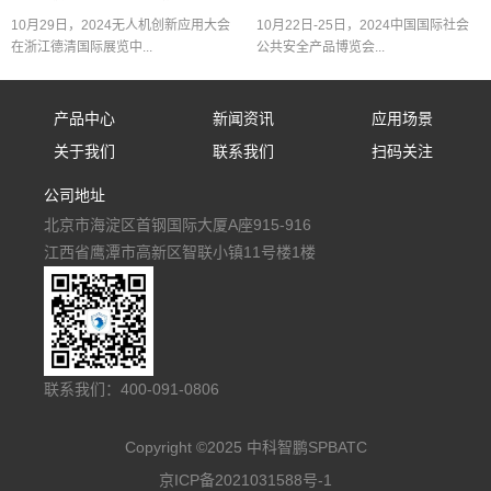
10月29日，2024无人机创新应用大会
10月22日-25日，2024中国国际社会
在浙江德清国际展览中...
公共安全产品博览会...
产品中心
新闻资讯
应用场景
关于我们
联系我们
扫码关注
固定式防御设备
公司新闻
应用场景
公司地址
公司简介
联系我们
手持式防御设备
行业资讯
北京市海淀区首钢国际大厦A座915-916
人才招聘
便携式防御设备
媒体报道
江西省鹰潭市高新区智联小镇11号楼1楼
车载式防御设备
多级防御反无阵地
低空空域监管平台
联系我们：400-091-0806
Copyright ©2025 中科智鹏SPBATC
京ICP备2021031588号-1