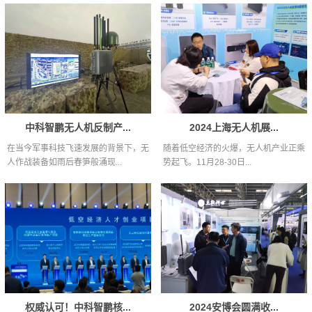
中科智鹏无人机反制产...
2024上海无人机展...
在当今军事科技飞速发展的背景下，无
随着低空经济的火爆，无人机产业正乘
人作战装备如雨后春笋般涌现...
势起飞。11月28-30日...
权威认可！中科智鹏核...
2024安博会圆满收...