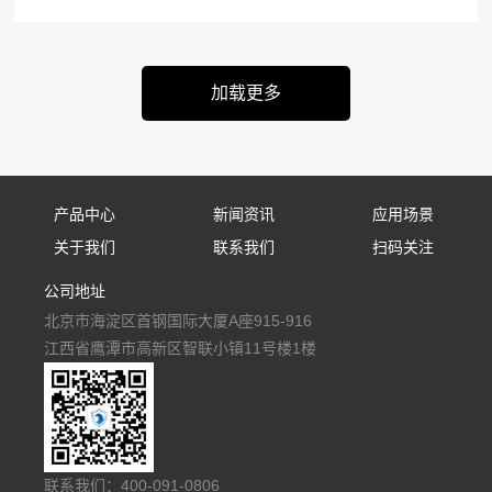
产品中心
新闻资讯
应用场景
关于我们
联系我们
扫码关注
固定式防御设备
公司新闻
应用场景
公司地址
公司简介
联系我们
手持式防御设备
行业资讯
北京市海淀区首钢国际大厦A座915-916
人才招聘
便携式防御设备
媒体报道
江西省鹰潭市高新区智联小镇11号楼1楼
车载式防御设备
多级防御反无阵地
低空空域监管平台
联系我们：400-091-0806