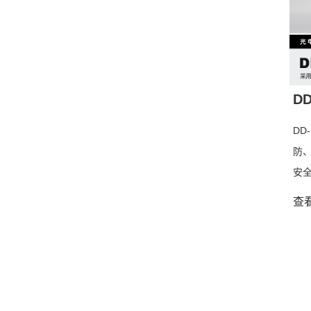
D
DD
防
安
像
查看
模
费
测
微
测