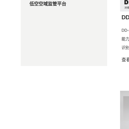
低空空域监管平台
D
DD
能
识
和
查看