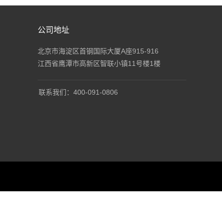
；采用模块化设计，可根据客户需求，灵活搭配探测通
，灵活选择光学配置，从而满足全黑和雾、雨、雪等多种
公司地址
候条件下的探测、识别、辨认等需求；满足区域防控反
、低空预警、应急处突等任务需求。
北京市海淀区首钢国际大厦A座915-916
江西省鹰潭市高新区智联小镇11号楼1楼
联系我们：400-091-0806