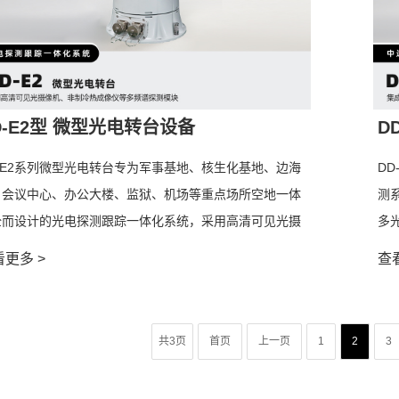
D-E2型 微型光电转台设备
D
-E2系列微型光电转台专为军事基地、核生化基地、边海
D
、会议中心、办公大楼、监狱、机场等重点场所空地一体
测
全而设计的光电探测跟踪一体化系统，采用高清可见光摄
多
机、非制冷热成像仪等多频谱探测模块，可选配激光测距
地
更多 >
查
块，配合智能化目标检测、跟踪模块，可对中小型民用消
动
级旋翼、固定翼无人机、人员、车辆、船只进行有效地探
级
、跟踪、识别和预警。
警
共3页
首页
上一页
1
2
3
型光电转台既可独立使用，也可与雷达设备、无源频谱探
夜
设备、无线电干扰设备等配合，组成无人机自动防御系
该