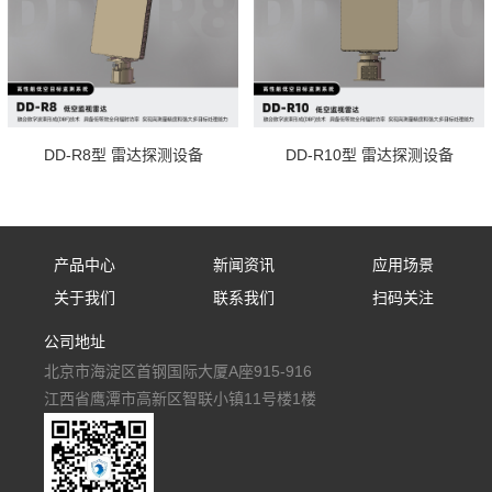
DD-R8型 雷达探测设备
DD-R10型 雷达探测设备
产品中心
新闻资讯
应用场景
关于我们
联系我们
扫码关注
固定式防御设备
公司新闻
应用场景
公司地址
公司简介
联系我们
手持式防御设备
行业资讯
北京市海淀区首钢国际大厦A座915-916
人才招聘
便携式防御设备
媒体报道
江西省鹰潭市高新区智联小镇11号楼1楼
车载式防御设备
多级防御反无阵地