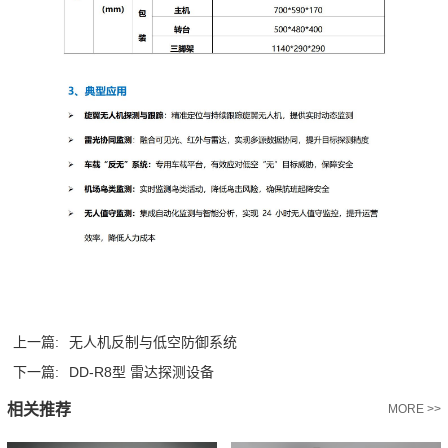
上一篇:
无人机反制与低空防御系统
下一篇:
DD-R8型 雷达探测设备
相关推荐
MORE >>