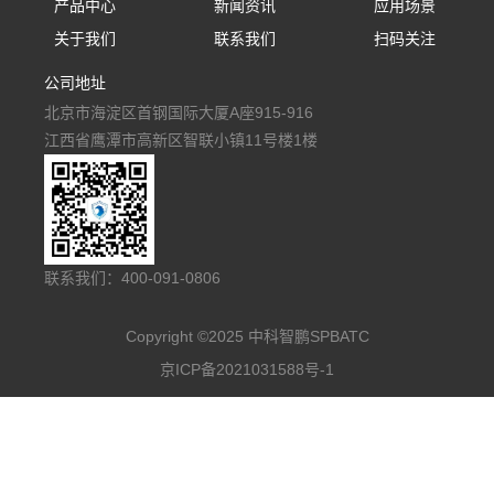
产品中心
新闻资讯
应用场景
关于我们
联系我们
扫码关注
固定式防御设备
公司新闻
应用场景
公司地址
公司简介
联系我们
手持式防御设备
行业资讯
北京市海淀区首钢国际大厦A座915-916
人才招聘
便携式防御设备
媒体报道
江西省鹰潭市高新区智联小镇11号楼1楼
车载式防御设备
多级防御反无阵地
低空空域监管平台
联系我们：400-091-0806
Copyright ©2025 中科智鹏SPBATC
京ICP备2021031588号-1