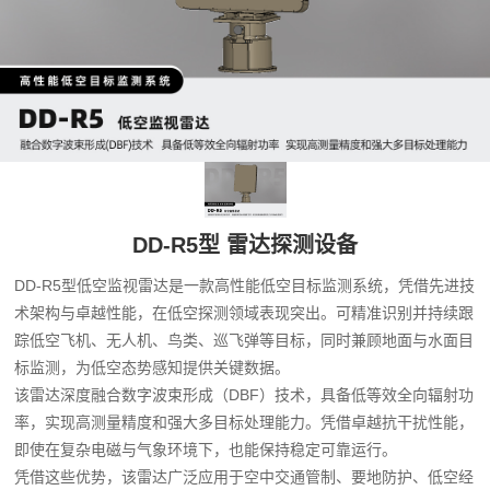
DD-R5型 雷达探测设备
DD-R5型低空监视雷达是一款高性能低空目标监测系统，凭借先进技
术架构与卓越性能，在低空探测领域表现突出。可精准识别并持续跟
踪低空飞机、无人机、鸟类、巡飞弹等目标，同时兼顾地面与水面目
标监测，为低空态势感知提供关键数据。
该雷达深度融合数字波束形成（DBF）技术，具备低等效全向辐射功
率，实现高测量精度和强大多目标处理能力。凭借卓越抗干扰性能，
即使在复杂电磁与气象环境下，也能保持稳定可靠运行。
凭借这些优势，该雷达广泛应用于空中交通管制、要地防护、低空经