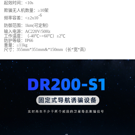
起效时间：
<10s
欺骗无人机数量：
≥10架
-6
频率容差：
<±2x10
防御范围：
1
km
(可定制）
输入电源：AC220V/50Hz
工作温度：（-40℃~+60℃）±2℃
防护等级：IP66
重量：≤11kg
尺寸：355mm*351mm&*150mm（长*宽*高）